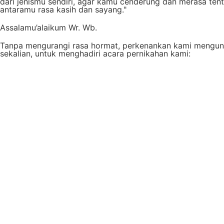
dari jenismu sendiri, agar kamu cenderung dan merasa ten
antaramu rasa kasih dan sayang."
Assalamu’alaikum Wr. Wb.
Tanpa mengurangi rasa hormat, perkenankan kami mengund
sekalian, untuk menghadiri acara pernikahan kami: